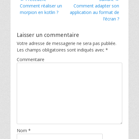
t
b
e
o
Article
Article
Comment réaliser un
Comment adapter son
de
r
o
précédent :
suivant :
morpion en kotlin ?
application au format de
(
k
l’article
o
(
l’écran ?
u
o
v
u
r
v
e
r
Laisser un commentaire
d
e
a
d
n
a
Votre adresse de messagerie ne sera pas publiée.
s
n
Les champs obligatoires sont indiqués avec
*
u
s
n
u
e
n
Commentaire
n
e
o
n
u
o
v
u
e
v
l
e
l
l
e
l
f
e
e
f
n
e
ê
n
t
ê
r
t
e
r
)
e
)
Nom
*