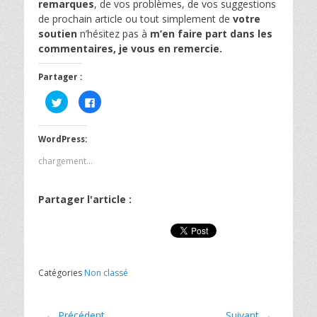
remarques
, de vos problèmes, de vos suggestions
de prochain article ou tout simplement de
votre
soutien
n’hésitez pas à
m’en faire part dans les
commentaires, je vous en remercie.
Partager :
C
C
l
l
i
i
q
q
u
u
WordPress:
e
e
z
z
p
p
chargement…
o
o
u
u
r
r
p
p
Partager l'article :
a
a
r
r
t
t
a
a
g
g
e
e
r
r
s
s
u
u
Catégories
Non classé
r
r
T
F
w
a
i
c
t
e
Navigation
← Précédent
Suivant →