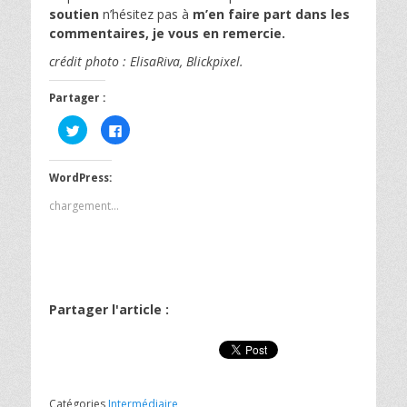
soutien
n’hésitez pas à
m’en faire part dans les
commentaires, je vous en remercie.
crédit photo : ElisaRiva, Blickpixel.
Partager :
C
C
l
l
i
i
q
q
u
u
WordPress:
e
e
z
z
p
p
chargement…
o
o
u
u
r
r
p
p
a
a
r
r
t
t
a
a
g
g
Partager l'article :
e
e
r
r
s
s
u
u
r
r
T
F
w
a
i
c
t
e
Catégories
Intermédiaire