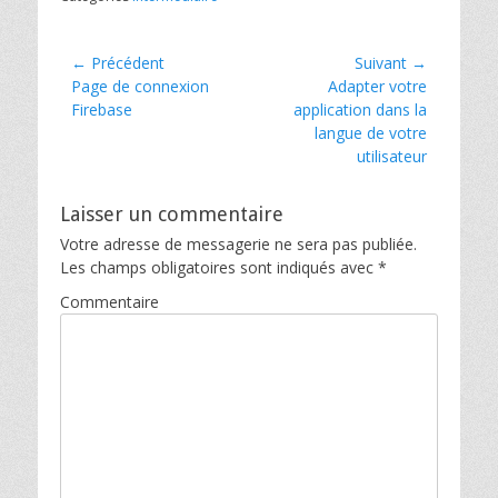
t
b
e
o
r
o
(
k
o
(
Navigation
← Précédent
Suivant →
u
o
v
u
Article
Article
Page de connexion
Adapter votre
de
r
v
précédent :
suivant :
Firebase
application dans la
e
r
l’article
d
e
langue de votre
a
d
n
a
utilisateur
s
n
u
s
n
u
e
n
Laisser un commentaire
n
e
o
n
Votre adresse de messagerie ne sera pas publiée.
u
o
v
u
Les champs obligatoires sont indiqués avec
*
e
v
l
e
l
l
Commentaire
e
l
f
e
e
f
n
e
ê
n
t
ê
r
t
e
r
)
e
)