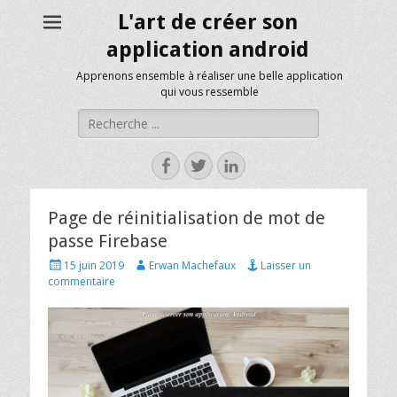
L'art de créer son
application android
Apprenons ensemble à réaliser une belle application
qui vous ressemble
Rechercher :
Facebook
Twitter
Linkedin
Page de réinitialisation de mot de
passe Firebase
Posted
Author
15 juin 2019
Erwan Machefaux
Laisser un
on
commentaire